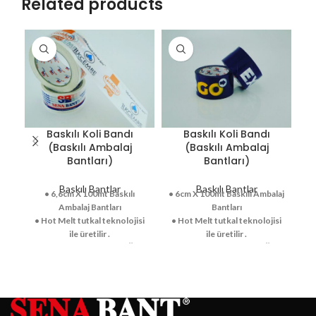
Related products
Baskılı Koli Bandı
Baskılı Koli Bandı
(Baskılı Ambalaj
(Baskılı Ambalaj
Bantları)
Bantları)
Baskılı Bantlar
Baskılı Bantlar
• 6cm X 100mt Baskılı Ambalaj
• 6,6cm X 100mt Baskılı
Bantları
Ambalaj Bantları
• Hot Melt tutkal teknolojisi
• 
• Hot Melt tutkal teknolojisi
ile üretilir .
ile üretilir .
• Kuvvetli yapışma özelliğine
• 
• Kuvvetli yapışma özelliğine
sahiptir.
sahiptir.
• 24×100 mm arası istenen
• 24×100 mm arası istenen
enlerde dilimlenir.
enlerde dilimlenir.
• İstenilen metrelerde sarım
•
• İstenilen metrelerde sarım
yapılabilir
yapılabilir