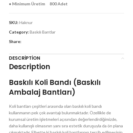
• Minimum Üretim 800 Adet
SKU:
Haknur
Category:
Baskılı Bantlar
Share:
DESCRIPTION
Description
Baskılı Koli Bandı (Baskılı
Ambalaj Bantları)
Koli bantları çeşitleri arasında olan baskılı koli bandı
kullanmanın pek çok avantajı bulunmaktadır. Özellikle de
kurumsal üretim işletmeleri açısından değerlendirdiğimizde,
daha kullanışlı olmasının yanı sıra estetik duruşuyla da ön plana
çıkmaktadır. Elbette ki baskılı koli bantlarının tercih edilmesinin