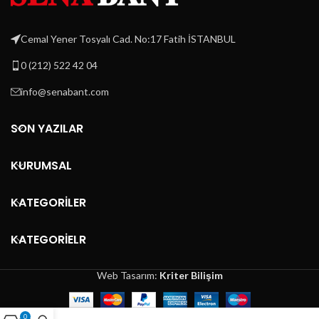
• Minimum Üretim 800 Adet
• 
• Minimum Üretim 800 Adet
Cemal Yener Tosyalı Cad. No:17 Fatih İSTANBUL
0 (212) 522 42 04
info@senabant.com
SON YAZILAR
KURUMSAL
KATEGORİLER
KATEGORİELR
Web Tasarım:
Kriter Bilişim
0