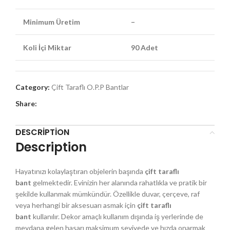
Minimum Üretim
–
Koli İçi Miktar
90 Adet
Category:
Çift Taraflı O.P.P Bantlar
Share:
DESCRIPTION
Description
Hayatınızı kolaylaştıran objelerin başında
çift taraflı
bant
gelmektedir. Evinizin her alanında rahatlıkla ve pratik bir
şekilde kullanmak mümkündür. Özellikle duvar, çerçeve, raf
veya herhangi bir aksesuarı asmak için
çift taraflı
bant
kullanılır. Dekor amaçlı kullanım dışında iş yerlerinde de
meydana gelen hasarı maksimum seviyede ve hızda onarmak