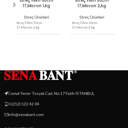
Streç Filim 50cm
Streç Filim 50cm
17,Micron 1,kg
17,Micron 2,kg
Streç Ürünleri
Streç Ürünleri
Streç Filim 50cm
Streç Filim 50cm
17,Micron 1,kg
17,Micron 2,kg
Özellik
17,Micron
Özellik
17,Micron
Ebat
50,cm
Ebat
50,cm
Minimum
Minimum
–
–
Üretim
Üretim
Koli İçi
Koli İçi
8,Ad
6,Ad
Miktar
Miktar
Cemal Yener Tosyalı Cad. No:17 Fatih İSTANBUL
0 (212) 522 42 04
info@senabant.com